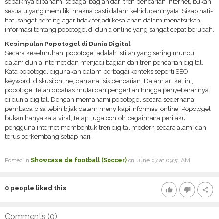
sebaiknya dipahami sebagai bagian dari tren pencarian internet, bukan
sesuatu yang memiliki makna pasti dalam kehidupan nyata. Sikap hati-
hati sangat penting agar tidak terjadi kesalahan dalam menafsirkan
informasi tentang popotogel di dunia online yang sangat cepat berubah.
Kesimpulan Popotogel di Dunia Digital
Secara keseluruhan, popotogel adalah istilah yang sering muncul
dalam dunia internet dan menjadi bagian dari tren pencarian digital.
Kata popotogel digunakan dalam berbagai konteks seperti SEO
keyword, diskusi online, dan analisis pencarian. Dalam artikel ini,
popotogel telah dibahas mulai dari pengertian hingga penyebarannya
di dunia digital. Dengan memahami popotogel secara sederhana,
pembaca bisa lebih bijak dalam menyikapi informasi online. Popotogel
bukan hanya kata viral, tetapi juga contoh bagaimana perilaku
pengguna internet membentuk tren digital modern secara alami dan
terus berkembang setiap hari.
Posted in
Showcase de football (Soccer)
on June 07 at 09:51 AM
0
people liked this
thumb_up
thumb_down
share
Comments (
0
)