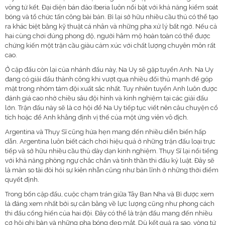
vòng tứ kết. Đại diện bán đảo Iberia luôn nổi bật với khả năng kiểm soát
bóng và tổ chức tấn công bài bản. Bỉ lại sở hữu nhiều cầu thủ có thể tạo
ra khác biệt bằng kỹ thuật cá nhân và những pha xử lý bất ngờ. Nếu cả
hai cùng chơi đúng phong độ, người hâm mộ hoàn toàn có thể được
chứng kiến một trận cầu giàu cảm xúc với chất lượng chuyên môn rất
cao.
Ở cặp đấu còn lại của nhánh đấu này, Na Uy sẽ gặp tuyển Anh. Na Uy
đang có giải đấu thành công khi vượt qua nhiều đối thủ mạnh để góp
mặt trong nhóm tám đội xuất sắc nhất. Tuy nhiên tuyển Anh luôn được
đánh giá cao nhờ chiều sâu đội hình và kinh nghiệm tại các giải đấu
lớn. Trận đấu này sẽ là cơ hội để Na Uy tiếp tục viết nên câu chuyện cổ
tích hoặc để Anh khẳng định vị thế của một ứng viên vô địch.
Argentina và Thụy Sĩ cũng hứa hẹn mang đến nhiều diễn biến hấp
dẫn. Argentina luôn biết cách chơi hiệu quả ở những trận đấu loại trực
tiếp và sở hữu nhiều cầu thủ dày dạn kinh nghiệm. Thụy Sĩ lại nổi tiếng
với khả năng phòng ngự chắc chắn và tinh thần thi đấu kỷ luật. Đây sẽ
là màn so tài đòi hỏi sự kiên nhẫn cũng như bản lĩnh ở những thời điểm
quyết định.
Trong bốn cặp đấu, cuộc chạm trán giữa Tây Ban Nha và Bỉ được xem
là đáng xem nhất bởi sự cân bằng về lực lượng cũng như phong cách
thi đấu cống hiến của hai đội. Đây có thể là trận đấu mang đến nhiều
cơ hội ghi bàn và những pha bóng đẹp mắt. Dù kết quả ra sao, vòng tứ