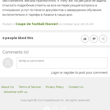
без сомнения, весьма прагматично. К тому же, на ресурсе не задача
отыскать подробные ответы на все интересующие вопросы в
отношении услуг по печати документов о завершении обучения,
включительно и тарифы в Казани в наши дни.
Posted in
Coupe de football (Soccer)
on October 19 at 08:26 AM
0
people liked this
thumb_up
thumb_down
share
Comments (
0
)
Login or register to post your comment
About Us
Terms of Service
Privacy Policy
Contact Us
Advertise with us
Copyright © 2017 GooalSocial Inc. All rights reserved