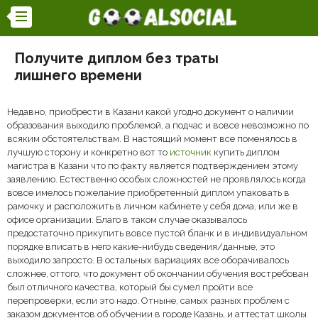
Получите диплом без траты
лишнего времени
Недавно, приобрести в Казани какой угодно документ о наличии
образования выходило проблемой, а подчас и вовсе невозможно по
всяким обстоятельствам. В настоящий момент все поменялось в
лучшую сторону и конкретно вот то
источник
купить диплом
магистра в Казани что по факту является подтверждением этому
заявлению. Естественно особых сложностей не проявлялось когда
вовсе имелось пожелание приобретенный диплом упаковать в
рамочку и расположить в личном кабинете у себя дома, или же в
офисе организации. Благо в таком случае оказывалось
предостаточно прикупить вовсе пустой бланк и в индивидуальном
порядке вписать в него какие-нибудь сведения/данные, это
выходило запросто. В остальных вариациях все оборачивалось
сложнее, оттого, что документ об окончании обучения востребован
был отличного качества, который бы сумел пройти все
перепроверки, если это надо. Отныне, самых разных проблем с
заказом документов об обучении в городе Казань, и аттестат школы