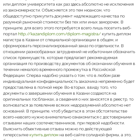
или диплом университета как раз здесь абсолютно не исключения
из закономерности. Объясняется это тем нюансом, что
общедоступно прикупить документ надлежащего качества по
разумной рыночной стоимости без тех или иных заморочек. В
принципе, для всего этого потребуется всего лишь посетить веб-
портал
http://kazandiplom.com/diplom-magistra/
купить диплом
магистра в Казани от специальной организации в общем, и
сформировать персонализированный заказ по отдельности. В
отношении разнообразных затруднений не избыточным обозначить
список преимуществ, которые предлагает рекомендуемая
организация по производству документов об окончании обучения в
течении немалого временного промежутка в Российской
Федерации. Сперва надобно указать о том, что в любом разе
индивидуальная конфиденциальность заказчика непременно будет
предоставлена в полной мере. Во-вторых, ввиду того, что
документы о завершении обучения в Казани создаются на
оригинальных госбланках, а сведения о них заносятся в реестр, то
волноваться за появление всяких недоразумений абсолютно нет
оснований. В принципе, чтоб убедиться в этом обстоятельстве
всего-навсего нужно внимательно ознакомиться с достоверными
отзывами наших соотечественников, при первой надобности.
Выяснить объективные отзывы можно по действующей
гиперссылке
купить диплом
на веб-сайте солидной фирмы, а это,