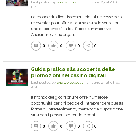
Last posted by
shsilvercollection
on June 23 at 02:16
PM
Le monde du divertissement digital ne cesse de se
réinventer pour offrir aux amateurs de sensations
une expérience à la fois fluide et immersive.
Choisir un casino argent...
0
0
0
0
comment
thumb_up
thumb_down
share
Guida pratica alla scoperta delle
promozioni nei casinò digitali
Last posted by
shsilvercollection
on June 23 at 08:01
AM
Il mondo dei giochi online offre numerose
opportunità per chi decide di intraprendere questa
forma di intrattenimento, mettendo a disposizione
strumenti pensati per rendere ogni...
0
0
0
0
comment
thumb_up
thumb_down
share