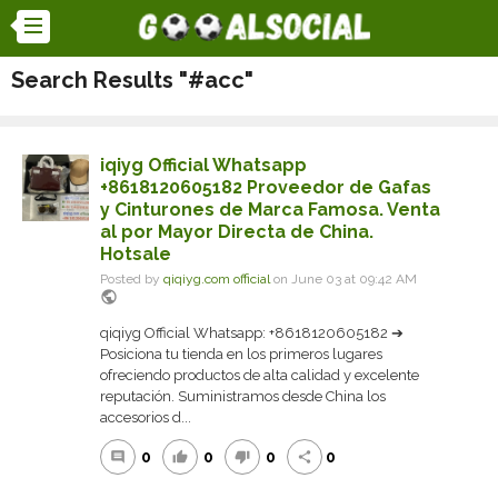
Search Results "#acc"
iqiyg Official Whatsapp
+8618120605182 Proveedor de Gafas
y Cinturones de Marca Famosa. Venta
al por Mayor Directa de China.
Hotsale
Posted by
qiqiyg.com official
on June 03 at 09:42 AM
public
qiqiyg Official Whatsapp: +8618120605182 ➔
Posiciona tu tienda en los primeros lugares
ofreciendo productos de alta calidad y excelente
reputación. Suministramos desde China los
accesorios d...
0
0
0
0
comment
thumb_up
thumb_down
share