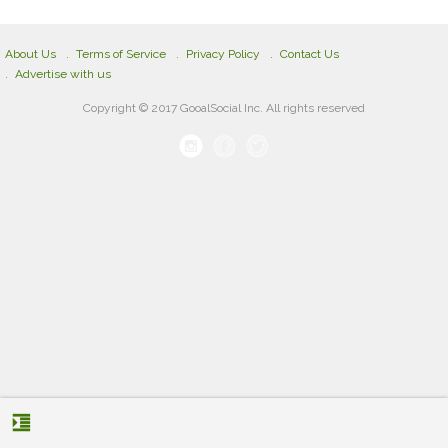
About Us
Terms of Service
Privacy Policy
Contact Us
Advertise with us
Copyright © 2017 GooalSocial Inc. All rights reserved
format_indent_increase