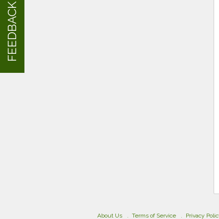
FEEDBACK
About Us
Terms of Service
Privacy Poli