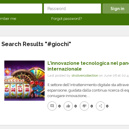
mber me
Forgot password?
Search Results "#giochi"
L'innovazione tecnologica nel pa
internazionale
Last posted by
shsilvercollection
on June 06 at 02:
Il settore dell'intrattenimento digitale sta attra
espansione, guidata dalla continua ricerca di e
coniugare innovazione,...
0
0
0
0
comment
thumb_up
thumb_down
share