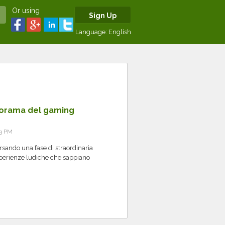
Or using
Sign Up
Language:
English
norama del gaming
43 PM
versando una fase di straordinaria
sperienze ludiche che sappiano