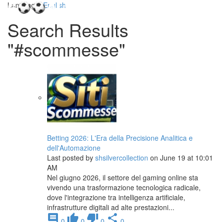
Language:
English
Search Results
"#scommesse"
Betting 2026: L'Era della Precisione Analitica e
dell'Automazione
Last posted by
shsilvercollection
on June 19 at 10:01
AM
Nel giugno 2026, il settore del gaming online sta
vivendo una trasformazione tecnologica radicale,
dove l'integrazione tra intelligenza artificiale,
infrastrutture digitali ad alte prestazioni...
comment
thumb_up
thumb_down
share
0
0
0
0