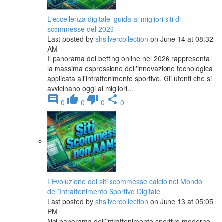
L'eccellenza digitale: guida ai migliori siti di
scommesse del 2026
Last posted by
shsilvercollection
on June 14 at 08:32
AM
Il panorama del betting online nel 2026 rappresenta
la massima espressione dell'innovazione tecnologica
applicata all'intrattenimento sportivo. Gli utenti che si
avvicinano oggi ai migliori...
comment
thumb_up
thumb_down
share
0
0
0
0
L’Evoluzione dei siti scommesse calcio nel Mondo
dell’Intrattenimento Sportivo Digitale
Last posted by
shsilvercollection
on June 13 at 05:05
PM
Nel panorama dell’intrattenimento sportivo moderno,