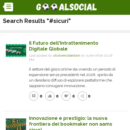
Search Results "#sicuri"
Il Futuro dell'Intrattenimento
Digitale Globale
Last posted by
shsilvercollection
on June 06 at 02:16
PM
Il settore del gioco online sta vivendo un periodo di
espansione senza precedenti nel 2026, spinto da
un desiderio diffuso di esplorare piattaforme che
sappiano coniugare innovazione...
0
0
0
0
comment
thumb_up
thumb_down
share
Innovazione e prestigio: la nuova
frontiera dei bookmaker non aams
sicuri