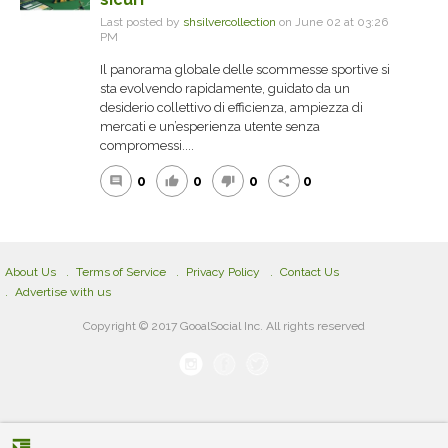
Last posted by
shsilvercollection
on June 02 at 03:26
PM
Il panorama globale delle scommesse sportive si
sta evolvendo rapidamente, guidato da un
desiderio collettivo di efficienza, ampiezza di
mercati e un’esperienza utente senza
compromessi....
0
0
0
0
comment
thumb_up
thumb_down
share
About Us
Terms of Service
Privacy Policy
Contact Us
Advertise with us
Copyright © 2017 GooalSocial Inc. All rights reserved