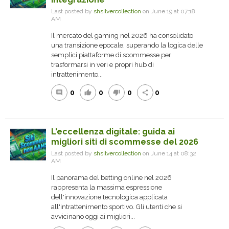
Last posted by
shsilvercollection
on June 19 at 07:18
AM
Il mercato del gaming nel 2026 ha consolidato
una transizione epocale, superando la logica delle
semplici piattaforme di scommesse per
trasformarsi in veri e propri hub di
intrattenimento...
0
0
0
0
comment
thumb_up
thumb_down
share
L'eccellenza digitale: guida ai
migliori siti di scommesse del 2026
Last posted by
shsilvercollection
on June 14 at 08:32
AM
Il panorama del betting online nel 2026
rappresenta la massima espressione
dell'innovazione tecnologica applicata
all'intrattenimento sportivo. Gli utenti che si
avvicinano oggi ai migliori...