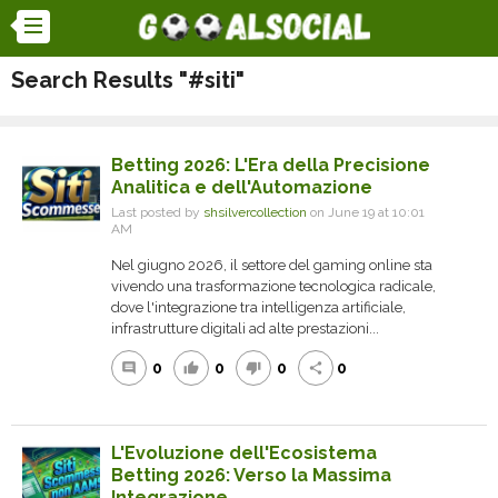
Search Results "#siti"
Betting 2026: L'Era della Precisione
Analitica e dell'Automazione
Last posted by
shsilvercollection
on June 19 at 10:01
AM
Nel giugno 2026, il settore del gaming online sta
vivendo una trasformazione tecnologica radicale,
dove l'integrazione tra intelligenza artificiale,
infrastrutture digitali ad alte prestazioni...
0
0
0
0
comment
thumb_up
thumb_down
share
L'Evoluzione dell'Ecosistema
Betting 2026: Verso la Massima
Integrazione