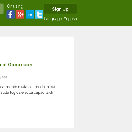
Or using
Sign Up
Language:
English
i al Gioco con
5 AM
dicalmente mutato il modo in cui
 sulla logica e sulla capacità di