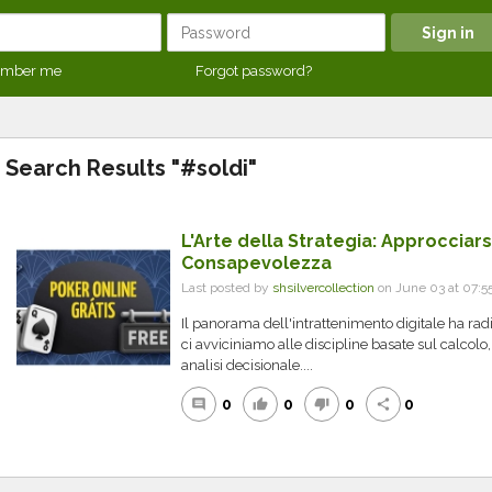
mber me
Forgot password?
Search Results "#soldi"
L'Arte della Strategia: Approcciars
Consapevolezza
Last posted by
shsilvercollection
on June 03 at 07:5
Il panorama dell'intrattenimento digitale ha ra
ci avviciniamo alle discipline basate sul calcolo,
analisi decisionale....
0
0
0
0
comment
thumb_up
thumb_down
share