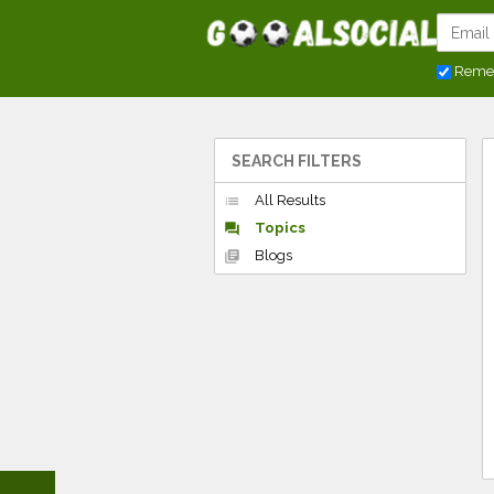
Reme
SEARCH FILTERS
All Results
list
Topics
forum
Blogs
library_books