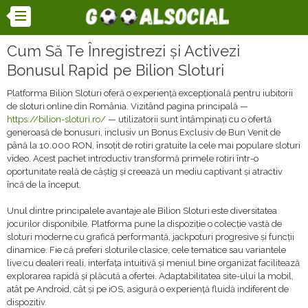
Cum Să Te Înregistrezi și Activezi
Bonusul Rapid pe Bilion Sloturi
Platforma Bilion Sloturi oferă o experiență excepțională pentru iubitorii
de sloturi online din România. Vizitând pagina principală —
https://bilion-sloturi.ro/
— utilizatorii sunt întâmpinați cu o ofertă
generoasă de bonusuri, inclusiv un Bonus Exclusiv de Bun Venit de
până la 10.000 RON, însoțit de rotiri gratuite la cele mai populare sloturi
video. Acest pachet introductiv transformă primele rotiri într-o
oportunitate reală de câștig și creează un mediu captivant și atractiv
încă de la început.
Unul dintre principalele avantaje ale Bilion Sloturi este diversitatea
jocurilor disponibile. Platforma pune la dispoziție o colecție vastă de
sloturi moderne cu grafică performantă, jackpoturi progresive și funcții
dinamice. Fie că preferi sloturile clasice, cele tematice sau variantele
live cu dealeri reali, interfața intuitivă și meniul bine organizat facilitează
explorarea rapidă și plăcută a ofertei. Adaptabilitatea site-ului la mobil,
atât pe Android, cât și pe iOS, asigură o experiență fluidă indiferent de
dispozitiv.