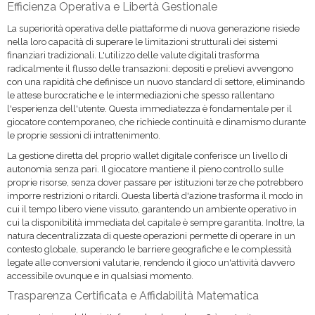
Efficienza Operativa e Libertà Gestionale
La superiorità operativa delle piattaforme di nuova generazione risiede
nella loro capacità di superare le limitazioni strutturali dei sistemi
finanziari tradizionali. L'utilizzo delle valute digitali trasforma
radicalmente il flusso delle transazioni: depositi e prelievi avvengono
con una rapidità che definisce un nuovo standard di settore, eliminando
le attese burocratiche e le intermediazioni che spesso rallentano
l'esperienza dell'utente. Questa immediatezza è fondamentale per il
giocatore contemporaneo, che richiede continuità e dinamismo durante
le proprie sessioni di intrattenimento.
La gestione diretta del proprio wallet digitale conferisce un livello di
autonomia senza pari. Il giocatore mantiene il pieno controllo sulle
proprie risorse, senza dover passare per istituzioni terze che potrebbero
imporre restrizioni o ritardi. Questa libertà d'azione trasforma il modo in
cui il tempo libero viene vissuto, garantendo un ambiente operativo in
cui la disponibilità immediata del capitale è sempre garantita. Inoltre, la
natura decentralizzata di queste operazioni permette di operare in un
contesto globale, superando le barriere geografiche e le complessità
legate alle conversioni valutarie, rendendo il gioco un'attività davvero
accessibile ovunque e in qualsiasi momento.
Trasparenza Certificata e Affidabilità Matematica