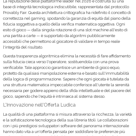
La reputazione delle piattaforme leader nel 2026 è costruita su una
base di integrità tecnologica indiscutibile, rappresentata dal protocollo
Provably Fair. Questa architettura crittografica ha ridefinito il concetto di
correttezza nel gaming, spostando la garanzia di equità dal piano della
fiducia soggettiva a quello della verifica matematica oggettiva. Ogni
esito di gioco — dalla singola rotazione di una slot machine all'esito di
una partita a carte — è supportato da algoritmi pubblicamente
accessibili che permettono al giocatore di validare in tempo reale
l'integrità del risultato.
Questa trasparenza algoritmica elimina la necessità di fare affidamento
sulla fiducia cieca verso l'operatore, sostituendola con una prova
verificabile. Tale approccio garantisce un ambiente di gioco equo,
protetto da qualsiasi manipolazione esterna e basato sull'immutabilità
della logica di programmazione. Sapere che ogni giocata è tutelata da
una struttura matematica impeccabile conferisce all'utente la serenità
necessaria per godere appieno della sfida intellettuale e del piacere del
gioco, sapendo che l'equità è intrinseca al sistema stesso.
L'Innovazione nell'Offerta Ludica
La qualità di una piattaforma si misura attraverso la ricchezza, la varietà
e la sofisticazione tecnologica della sua libreria titoli. Le collaborazioni
con i più prestigiosi sviluppatori software del panorama internazionale
hanno dato vita a un'offerta pensata per soddisfare le preferenze più