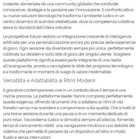
costante, alimentata da una community globale che condivide
conoscenze, strategie e la passione per l'innovazione. Il confronto attivo
su nuove soluzioni tecnologiche trasforma l'ambiente ludico in un
centro dinamico di scambio intellettuale, dove la competenza collettiva
eleva lo standard dell'intera industria.
Le prospettive future vedono un'integrazione crescente di intelligenza
artificiale per una personalizzazione ancora più precisa delle esperienze
di gioco. Ogni sessione sta diventando sempre più unica, perfettamente
calibrata sui desideri e sullo stile di gioco del singolo utente. Scegliere
queste piattaforme significa essere parte integrante di una realtà
all'avanguardia, pronta a raccogliere le sfide del progresso tecnologico
e a trasformarle in momenti di svago di valore inestimabile.
Versatilità e Adattabilità ai Ritmi Moderni
Il giocatore contemporaneo vive in un contesto dove il tempo è una
risorsa preziosa. Le piattaforme leader hanno compreso perfettamente
questa esigenza, offrendo strumenti che si adattano ai ritmi di vita
frenetici senza mai scendere a compromessi sulla qualità. Che si tratti di
una breve sessione durante una pausa o di un momento dedicato di
puro relax, l'ecosistema ludico si dimostra sempre all'altezza, fornendo
tempi di caricamento ridotti, una navigazione intuitiva e una stabilità del
sistema che permette di passare da un dispositivo all'altro in modo
fluido e senza interruzioni.