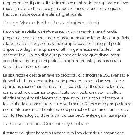
rappresentano il punto di riferimento per chi desidera esplorare nuove
modalità di divertimento digitale, dove l'innovazione tecnologica si
traduce in sfide costanti e stimoli gratificanti.
Design Mobile-First e Prestazioni Eccellenti
L'architettura delle piattaforme nel 2026 rispecchia una filosofia
progettuale nativa per il mobile, assicurando che le prestazioni grafiche
e la velocità di navigazione siano sempre eccellenti su ogni tipo di
dispositivo, dagli smartphone di ultima generazione ai tablet. In un
contesto in cui la mobilità è un pilastro della vita quotidiana, poter
accedere ai propri giochi preferiti in ogni momento garantisce una
versatilità d'uso superiore.
La sicurezza è gestita attraverso protocolli di crittografia SSL avanzati e
firewall di ultima generazione, che proteggono ogni dato sensibile e
ogni transazione finanziaria da minacce esterne. Il supporto tecnico,
sempre attivo e altamente qualificato, completa un sistema volto a
eliminare ogni possibile ostacolo operativo, lasciando al giocatore la
totale libertà di concentrarsi sul divertimento. Questo impegno profondo
nel mantenere un ambiente protetto permette di operare in una zona di
comfort tecnologico, dove la tranquillità dell'utente è garantita a priori.
La Crescita di una Community Globale
Il settore del gioco basato su asset digitali sta vivendo un'espansione