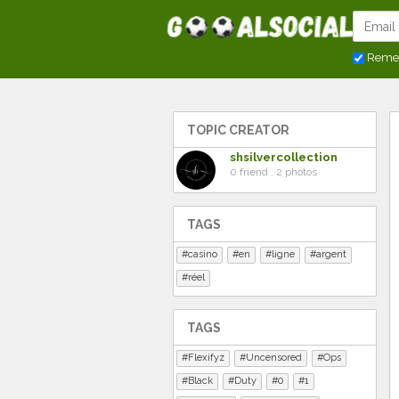
Reme
TOPIC CREATOR
shsilvercollection
0 friend . 2 photos
TAGS
casino
en
ligne
argent
réel
TAGS
Flexifyz
Uncensored
Ops
Black
Duty
0
1