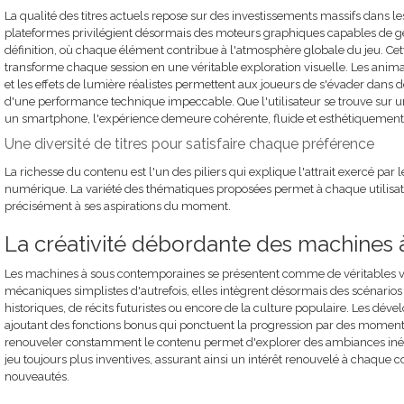
La qualité des titres actuels repose sur des investissements massifs dans 
plateformes privilégient désormais des moteurs graphiques capables de 
définition, où chaque élément contribue à l'atmosphère globale du jeu. Cett
transforme chaque session en une véritable exploration visuelle. Les anima
et les effets de lumière réalistes permettent aux joueurs de s'évader dans 
d'une performance technique impeccable. Que l'utilisateur se trouve sur u
un smartphone, l'expérience demeure cohérente, fluide et esthétiquement
Une diversité de titres pour satisfaire chaque préférence
La richesse du contenu est l'un des piliers qui explique l'attrait exercé par
numérique. La variété des thématiques proposées permet à chaque utilisate
précisément à ses aspirations du moment.
La créativité débordante des machines
Les machines à sous contemporaines se présentent comme de véritables voy
mécaniques simplistes d'autrefois, elles intègrent désormais des scénario
historiques, de récits futuristes ou encore de la culture populaire. Les déve
ajoutant des fonctions bonus qui ponctuent la progression par des moments
renouveler constamment le contenu permet d'explorer des ambiances inédi
jeu toujours plus inventives, assurant ainsi un intérêt renouvelé à chaque 
nouveautés.