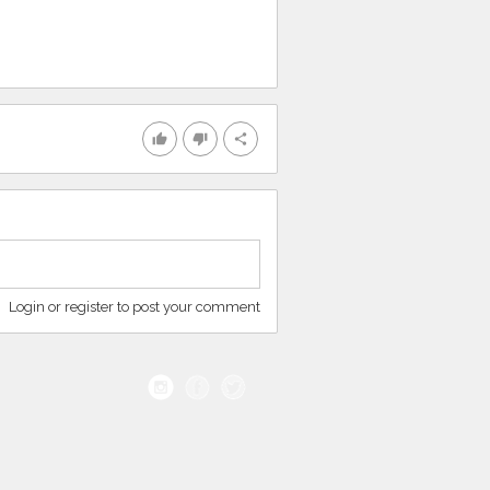
thumb_up
thumb_down
share
Login or register to post your comment