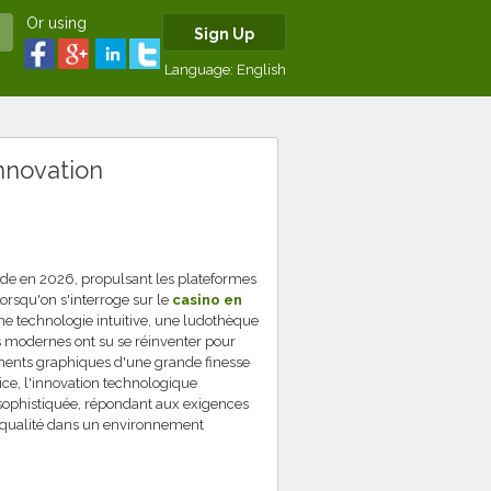
Or using
Sign Up
Language:
English
nnovation
nde en 2026, propulsant les plateformes
rsqu'on s'interroge sur le
casino en
ne technologie intuitive, une ludothèque
s modernes ont su se réinventer pour
ements graphiques d'une grande finesse
ice, l'innovation technologique
ue sophistiquée, répondant aux exigences
qualité dans un environnement