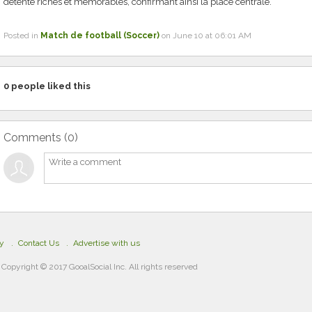
détente riches et mémorables, confirmant ainsi la place centrale.
Posted in
Match de football (Soccer)
on June 10 at 06:01 AM
0
people liked this
Comments (
0
)
cy
Contact Us
Advertise with us
Copyright © 2017 GooalSocial Inc. All rights reserved