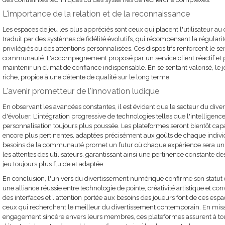
L'importance de la relation et de la reconnaissance
Les espaces de jeu les plus appréciés sont ceux qui placent l'utilisateur au
traduit par des systèmes de fidélité évolutifs, qui récompensent la régularit
privilégiés ou des attentions personnalisées. Ces dispositifs renforcent le 
communauté. L'accompagnement proposé par un service client réactif et 
maintenir un climat de confiance indispensable. En se sentant valorisé, le
riche, propice à une détente de qualité sur le long terme.
L'avenir prometteur de l'innovation ludique
En observant les avancées constantes, il est évident que le secteur du dive
d'évoluer. L'intégration progressive de technologies telles que l'intelligence 
personnalisation toujours plus poussée. Les plateformes seront bientôt ca
encore plus pertinentes, adaptées précisément aux goûts de chaque individ
besoins de la communauté promet un futur où chaque expérience sera uni
les attentes des utilisateurs, garantissant ainsi une pertinence constante d
jeu toujours plus fluide et adaptée.
En conclusion, l'univers du divertissement numérique confirme son statut d
une alliance réussie entre technologie de pointe, créativité artistique et conviv
des interfaces et l'attention portée aux besoins des joueurs font de ces espa
ceux qui recherchent le meilleur du divertissement contemporain. En misa
engagement sincère envers leurs membres, ces plateformes assurent à to