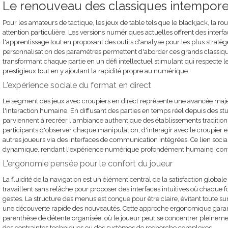
Le renouveau des classiques intempore
Pour les amateurs de tactique, les jeux de table tels que le blackjack, la ro
attention particulière. Les versions numériques actuelles offrent des interfa
l'apprentissage tout en proposant des outils d'analyse pour les plus stratèg
personnalisation des paramètres permettent d'aborder ces grands classiqu
transformant chaque partie en un défi intellectuel stimulant qui respecte l
prestigieux tout en y ajoutant la rapidité propre au numérique.
L'expérience sociale du format en direct
Le segment des jeux avec croupiers en direct représente une avancée maj
l'interaction humaine. En diffusant des parties en temps réel depuis des st
parviennent à recréer l'ambiance authentique des établissements tradition
participants d'observer chaque manipulation, d'interagir avec le croupier e
autres joueurs via des interfaces de communication intégrées. Ce lien soc
dynamique, rendant l'expérience numérique profondément humaine, convi
L'ergonomie pensée pour le confort du joueur
La fluidité de la navigation est un élément central de la satisfaction glob
travaillent sans relâche pour proposer des interfaces intuitives où chaque 
gestes. La structure des menus est conçue pour être claire, évitant toute su
une découverte rapide des nouveautés. Cette approche ergonomique garanti
parenthèse de détente organisée, où le joueur peut se concentrer pleinement 
des contraintes techniques ou des systèmes de recherche complexes.