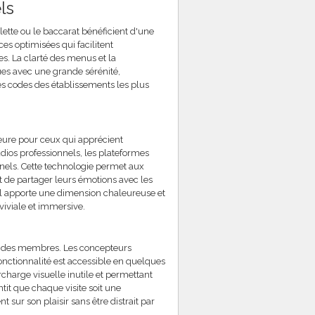
ls
ulette ou le baccarat bénéficient d'une
ces optimisées qui facilitent
es. La clarté des menus et la
es avec une grande sérénité,
es codes des établissements les plus
eure pour ceux qui apprécient
udios professionnels, les plateformes
nels. Cette technologie permet aux
t de partager leurs émotions avec les
ial apporte une dimension chaleureuse et
viale et immersive.
ale des membres. Les concepteurs
fonctionnalité est accessible en quelques
rcharge visuelle inutile et permettant
t que chaque visite soit une
sur son plaisir sans être distrait par