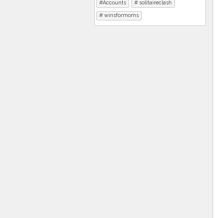
Accounts
solitaireclash
winsformoms