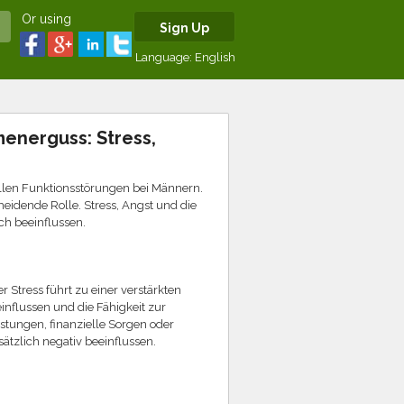
Or using
Sign Up
Language:
English
energuss: Stress,
ellen Funktionsstörungen bei Männern.
eidende Rolle. Stress, Angst und die
ch beeinflussen.
 Stress führt zu einer verstärkten
nflussen und die Fähigkeit zur
astungen, finanzielle Sorgen oder
ätzlich negativ beeinflussen.