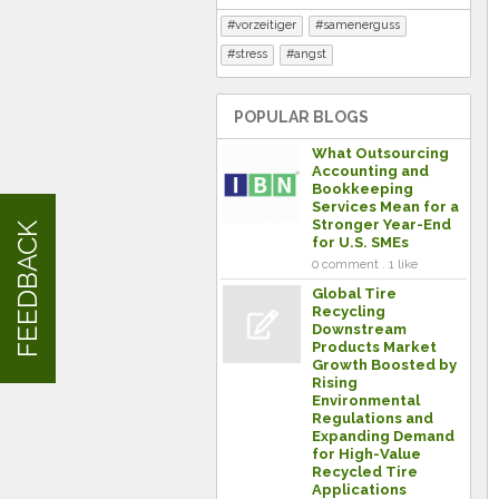
vorzeitiger
samenerguss
stress
angst
POPULAR BLOGS
What Outsourcing
Accounting and
Bookkeeping
Services Mean for a
Stronger Year-End
FEEDBACK
for U.S. SMEs
0 comment . 1 like
Global Tire
Recycling
Downstream
Products Market
Growth Boosted by
Rising
Environmental
Regulations and
Expanding Demand
for High-Value
Recycled Tire
Applications