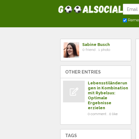
Reme
Sabine Busch
0 friend . 1 photo
OTHER ENTRIES
Lebensstiländerun
gen in Kombination
mit Rybelsus:
Optimale
Ergebnisse
erzielen
0 comment . 0 like
TAGS