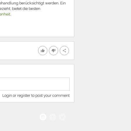
ehandlung berücksichtigt werden. Ein
ieht, bietet die besten
enheit
.
thumb_up
thumb_down
share
Login or register to post your comment