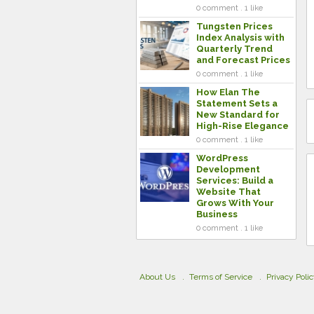
0 comment . 1 like
Tungsten Prices
Index Analysis with
Quarterly Trend
and Forecast Prices
0 comment . 1 like
How Elan The
Statement Sets a
New Standard for
High-Rise Elegance
0 comment . 1 like
WordPress
Development
Services: Build a
Website That
Grows With Your
Business
0 comment . 1 like
About Us
Terms of Service
Privacy Poli