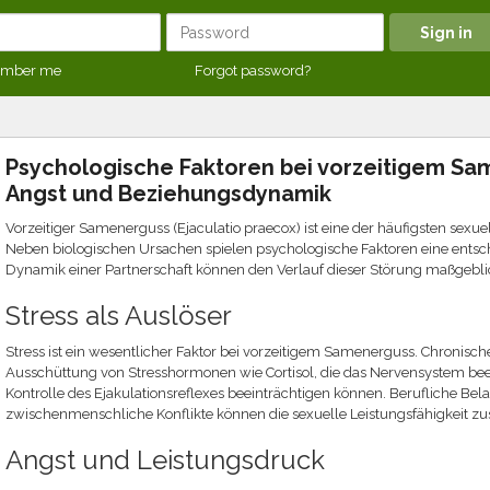
mber me
Forgot password?
Psychologische Faktoren bei vorzeitigem Sam
Angst und Beziehungsdynamik
Vorzeitiger Samenerguss (Ejaculatio praecox) ist eine der häufigsten sexu
Neben biologischen Ursachen spielen psychologische Faktoren eine entsch
Dynamik einer Partnerschaft können den Verlauf dieser Störung maßgebli
Stress als Auslöser
Stress ist ein wesentlicher Faktor bei vorzeitigem Samenerguss. Chronischer
Ausschüttung von Stresshormonen wie Cortisol, die das Nervensystem beei
Kontrolle des Ejakulationsreflexes beeinträchtigen können. Berufliche Bel
zwischenmenschliche Konflikte können die sexuelle Leistungsfähigkeit zus
Angst und Leistungsdruck