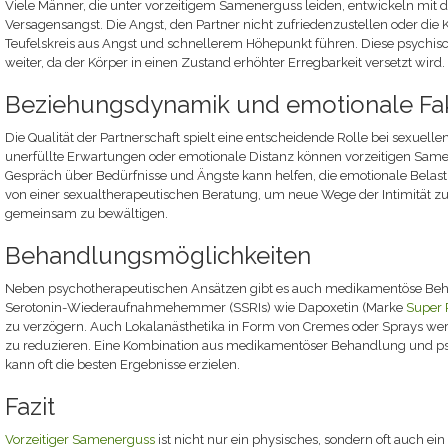
Viele Männer, die unter vorzeitigem Samenerguss leiden, entwickeln mit d
Versagensangst. Die Angst, den Partner nicht zufriedenzustellen oder die 
Teufelskreis aus Angst und schnellerem Höhepunkt führen. Diese psychisc
weiter, da der Körper in einen Zustand erhöhter Erregbarkeit versetzt wird.
Beziehungsdynamik und emotionale Fa
Die Qualität der Partnerschaft spielt eine entscheidende Rolle bei sexue
unerfüllte Erwartungen oder emotionale Distanz können vorzeitigen Same
Gespräch über Bedürfnisse und Ängste kann helfen, die emotionale Belastun
von einer sexualtherapeutischen Beratung, um neue Wege der Intimität 
gemeinsam zu bewältigen.
Behandlungsmöglichkeiten
Neben psychotherapeutischen Ansätzen gibt es auch medikamentöse Beh
Serotonin-Wiederaufnahmehemmer (SSRIs) wie Dapoxetin (Marke
Super 
zu verzögern. Auch Lokalanästhetika in Form von Cremes oder Sprays wer
zu reduzieren. Eine Kombination aus medikamentöser Behandlung und ps
kann oft die besten Ergebnisse erzielen.
Fazit
Vorzeitiger Samenerguss
ist nicht nur ein physisches, sondern oft auch ei