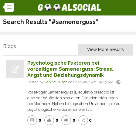
Search Results "#samenerguss"
Blogs
View More Results
Psychologische Faktoren bei
vorzeitigem Samenerguss: Stress,
Angst und Beziehungsdynamik
public
Posted by
Sabine Busch
on February 19 at 05:25 AM
Vorzeitiger Samenerguss (Ejaculatio praecox) ist
eine der häufigsten sexuellen Funktionsstörungen
bei Männern. Neben biologischen Ursachen spielen
psychologische Faktoren eine ents...
0
0
0
0
comment
thumb_up
thumb_down
share