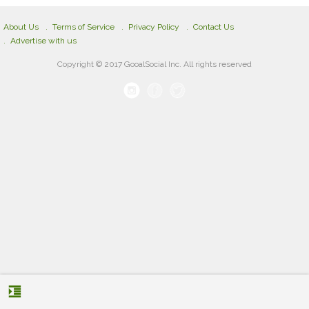
About Us
Terms of Service
Privacy Policy
Contact Us
Advertise with us
Copyright © 2017 GooalSocial Inc. All rights reserved
format_indent_increase