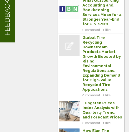
What Outsourcing
FEEDBACK
Accounting and
Bookkeeping
Services Mean for a
Stronger Year-End
for U.S. SMEs
0 comment . 1 like
Global Tire
Recycling
Downstream
Products Market
Growth Boosted by
Rising
Environmental
Regulations and
Expanding Demand
for High-Value
Recycled Tire
Applications
0 comment . 1 like
Tungsten Prices
Index Analysis with
Quarterly Trend
and Forecast Prices
0 comment . 1 like
How Elan The