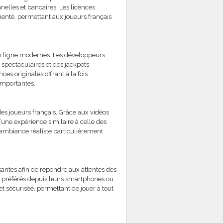
elles et bancaires. Les licences
enté, permettant aux joueurs français
 en ligne modernes. Les développeurs
pectaculaires et des jackpots
es originales offrant à la fois
 importantes.
s joueurs français. Grâce aux vidéos
 d’une expérience similaire à celle des
 ambiance réaliste particulièrement
antes afin de répondre aux attentes des
x préférés depuis leurs smartphones ou
et sécurisée, permettant de jouer à tout