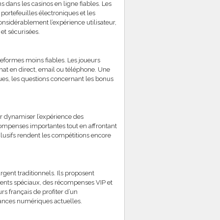
dans les casinos en ligne fiables. Les
ortefeuilles électroniques et les
onsidérablement l’expérience utilisateur,
et sécurisées.
teformes moins fiables. Les joueurs
at en direct, email ou téléphone. Une
es, les questions concernant les bonus
ur dynamiser l’expérience des
ompenses importantes tout en affrontant
xclusifs rendent les compétitions encore
gent traditionnels. Ils proposent
ents spéciaux, des récompenses VIP et
rs français de profiter d’un
nces numériques actuelles.