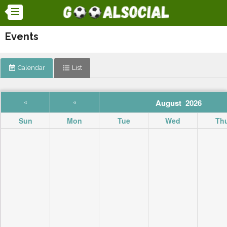
Events
event_note
Calendar
format_list_bulleted
List
«
«
August 2026
Sun
Mon
Tue
Wed
Th