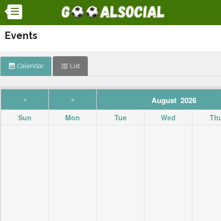
Events
event_note
Calendar
format_list_bulleted
List
«
«
August 2026
Sun
Mon
Tue
Wed
Th