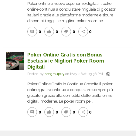
Poker online e nuove esperienze digitali Il poker
online continua a conquistare migliaia di giocatori
italiani grazie alle piattaforme moderne e sicure
disponibili oggi. Le migliori poker room pe...
0
0
0
0
comment
thumb_up
thumb_down
share
Poker Online Gratis con Bonus
Esclusivi e Migliori Poker Room
Digitali
public
Posted by
seogroup09
on May 26 at 03:36 PM
Poker Online Gratis in Continua Crescita Il poker
online gratis continua a conquistare sempre più
giocatori grazie alla comodità delle piattaforme
digitali moderne. Le poker room pe...
0
0
0
0
comment
thumb_up
thumb_down
share