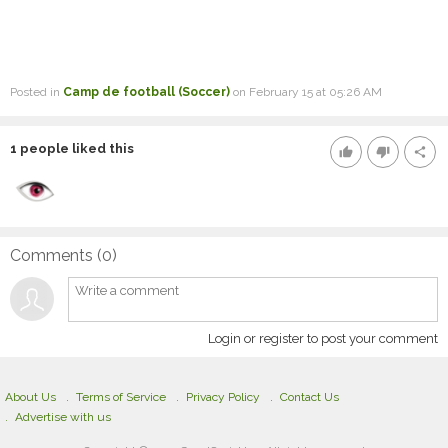
Posted in
Camp de football (Soccer)
on February 15 at 05:26 AM
1
people liked this
thumb_up
thumb_down
share
Comments (
0
)
Login or register to post your comment
About Us
Terms of Service
Privacy Policy
Contact Us
Advertise with us