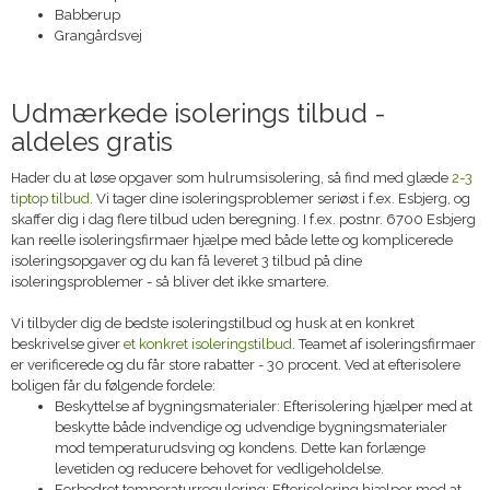
Babberup
Grangårdsvej
Udmærkede isolerings tilbud -
aldeles gratis
Hader du at løse opgaver som hulrumsisolering, så find med glæde
2-3
tiptop tilbud
. Vi tager dine isoleringsproblemer seriøst i f.ex. Esbjerg, og
skaffer dig i dag flere tilbud uden beregning. I f.ex. postnr. 6700 Esbjerg
kan reelle isoleringsfirmaer hjælpe med både lette og komplicerede
isoleringsopgaver og du kan få leveret 3 tilbud på dine
isoleringsproblemer - så bliver det ikke smartere.
Vi tilbyder dig de bedste isoleringstilbud og husk at en konkret
beskrivelse giver
et konkret isoleringstilbud
. Teamet af isoleringsfirmaer
er verificerede og du får store rabatter - 30 procent. Ved at efterisolere
boligen får du følgende fordele:
Beskyttelse af bygningsmaterialer: Efterisolering hjælper med at
beskytte både indvendige og udvendige bygningsmaterialer
mod temperaturudsving og kondens. Dette kan forlænge
levetiden og reducere behovet for vedligeholdelse.
Forbedret temperaturregulering: Efterisolering hjælper med at