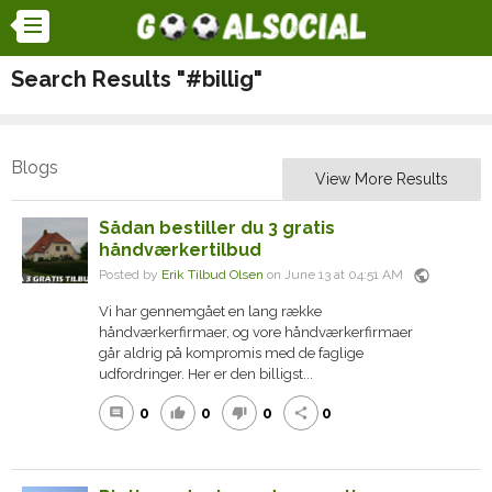
Search Results "#billig"
Blogs
View More Results
Sådan bestiller du 3 gratis
håndværkertilbud
public
Posted by
Erik Tilbud Olsen
on June 13 at 04:51 AM
Vi har gennemgået en lang række
håndværkerfirmaer, og vore håndværkerfirmaer
går aldrig på kompromis med de faglige
udfordringer. Her er den billigst...
0
0
0
0
comment
thumb_up
thumb_down
share