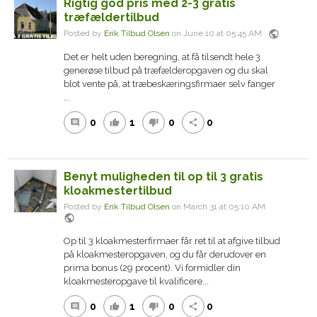
Rigtig god pris med 2-3 gratis
træfældertilbud
public
Posted by
Erik Tilbud Olsen
on June 10 at 05:45 AM
Det er helt uden beregning, at få tilsendt hele 3
generøse tilbud på træfælderopgaven og du skal
blot vente på, at træbeskæringsfirmaer selv fanger
...
0
1
0
0
comment
thumb_up
thumb_down
share
Benyt muligheden til op til 3 gratis
kloakmestertilbud
Posted by
Erik Tilbud Olsen
on March 31 at 05:10 AM
public
Op til 3 kloakmesterfirmaer får ret til at afgive tilbud
på kloakmesteropgaven, og du får derudover en
prima bonus (29 procent). Vi formidler din
kloakmesteropgave til kvalificere...
0
1
0
0
comment
thumb_up
thumb_down
share