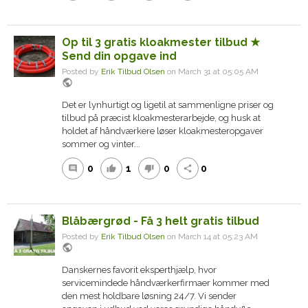
Op til 3 gratis kloakmester tilbud ★
Send din opgave ind
Posted by
Erik Tilbud Olsen
on March 31 at 05:05 AM
public
Det er lynhurtigt og ligetil at sammenligne priser og
tilbud på præcist kloakmesterarbejde, og husk at
holdet af håndværkere løser kloakmesteropgaver
sommer og vinter...
0
1
0
0
comment
thumb_up
thumb_down
share
Blåbærgrød - Få 3 helt gratis tilbud
Posted by
Erik Tilbud Olsen
on March 14 at 05:23 AM
public
Danskernes favorit eksperthjælp, hvor
servicemindede håndværkerfirmaer kommer med
den mest holdbare løsning 24/7. Vi sender