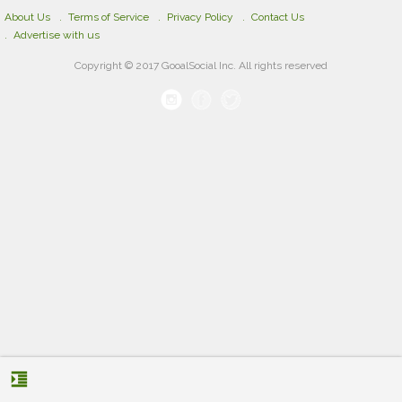
About Us
Terms of Service
Privacy Policy
Contact Us
Advertise with us
Copyright © 2017 GooalSocial Inc. All rights reserved
format_indent_increase