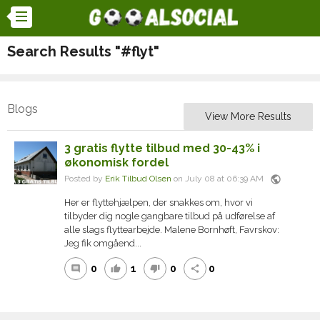
Search Results "#flyt"
Blogs
View More Results
3 gratis flytte tilbud med 30-43% i
økonomisk fordel
public
Posted by
Erik Tilbud Olsen
on July 08 at 06:39 AM
Her er flyttehjælpen, der snakkes om, hvor vi
tilbyder dig nogle gangbare tilbud på udførelse af
alle slags flyttearbejde. Malene Bornhøft, Favrskov:
Jeg fik omgåend...
0
1
0
0
comment
thumb_up
thumb_down
share