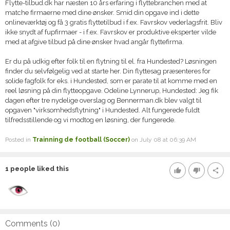
Flytte-tilbud.dk har næsten 10 års erfaring i flyttebranchen med at
matche firmaerne med dine ønsker. Smid din opgave ind i dette
onlineværktøj og få 3 gratis flyttetilbud i f.ex. Favrskov vederlagsfrit. Bliv
ikke snydt af fupfirmaer - i f.ex. Favrskov er produktive eksperter vilde
med at afgive tilbud på dine ønsker hvad angår flyttefirma.
Er du på udkig efter folk til en flytning til el. fra Hundested? Løsningen
finder du selvfølgelig ved at starte her. Din flyttesag præsenteres for
solide fagfolk for eks. i Hundested, som er parate til at komme med en
reel løsning på din flytteopgave. Odeline Lynnerup, Hundested: Jeg fik
dagen efter tre nydelige overslag og Bennerman.dk blev valgt til
opgaven "virksomhedsflytning" i Hundested. Alt fungerede fuldt
tilfredsstillende og vi modtog en løsning, der fungerede.
Posted in
Trainning de football (Soccer)
on July 08 at 06:39 AM
1
people liked this
thumb_up
thumb_down
share
Comments (
0
)