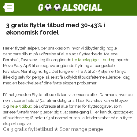
3 gratis flytte tilbud med 30-43% i
økonomisk fordel
Her er flyttehjælpen, der snakkes om, hvor vi tilbyder dig nogle
gangbare tilbud på udførelse af alle slags flyttearbejde. Malene
Bornhøft, Favrskov: Jeg fik omgående
tre fabelagtige tilbud
og hyrede
Move Easy ApS til en opgave angående flytning af pengeskab i
Favrskov. Nemt og hurtigt. Det fungerer - fra A til Z - 5 stjerner! Snyd
ikke dig selv for penge, så se at få udfyldt tilbudsfelterne allerede i dag
med en beskrivelse af dine flytte ekspert problemer.
På nettjenesten Flytte-tilbud.dk kan vi servicere alle i Danmark, hvor du
nemt sparer hele 1/5 af almindelig pris. I f.ex. Favrskov kan vi tilbyde
dig
hele 3 tilbud
på udførelse af alle former for flytteopgaver, som
seriøse flyttefirmaer glæder sig til at sætte gang i. Her kan du godtage et
af buddene og få hele 1/3 af normalprisen i alletiders rabat på din flytte
ekspert opgave.
Ca 3 gratis flyttetilbud ★ Spar mange penge