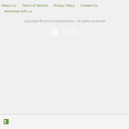
About Us
Terms of Service
Privacy Policy
Contact Us
Advertise with us
Copyright © 2017 GooalSocial Inc. All rights reserved
format_indent_increase