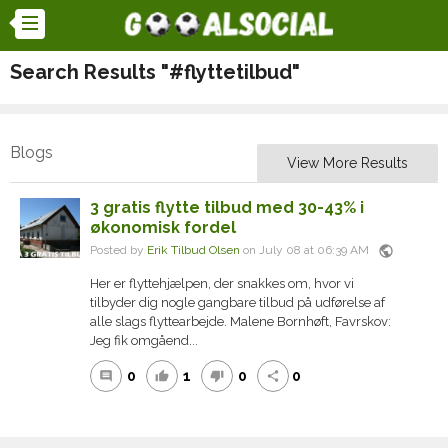
Search Results "#flyttetilbud"
Blogs
View More Results
3 gratis flytte tilbud med 30-43% i
økonomisk fordel
public
Posted by
Erik Tilbud Olsen
on July 08 at 06:39 AM
Her er flyttehjælpen, der snakkes om, hvor vi
tilbyder dig nogle gangbare tilbud på udførelse af
alle slags flyttearbejde. Malene Bornhøft, Favrskov:
Jeg fik omgåend...
0
1
0
0
comment
thumb_up
thumb_down
share