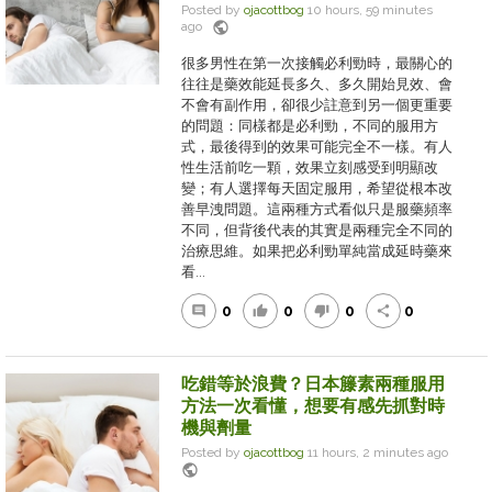
Posted by
ojacottbog
10 hours, 59 minutes
public
ago
很多男性在第一次接觸必利勁時，最關心的
往往是藥效能延長多久、多久開始見效、會
不會有副作用，卻很少註意到另一個更重要
的問題：同樣都是必利勁，不同的服用方
式，最後得到的效果可能完全不一樣。有人
性生活前吃一顆，效果立刻感受到明顯改
變；有人選擇每天固定服用，希望從根本改
善早洩問題。這兩種方式看似只是服藥頻率
不同，但背後代表的其實是兩種完全不同的
治療思維。如果把必利勁單純當成延時藥來
看...
0
0
0
0
comment
thumb_up
thumb_down
share
吃錯等於浪費？日本籐素兩種服用
方法一次看懂，想要有感先抓對時
機與劑量
Posted by
ojacottbog
11 hours, 2 minutes ago
public