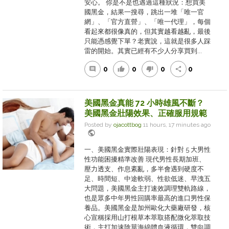
安心。 你是不是也遇過這種狀況：想買美
國黑金，結果一搜尋，跳出一堆「唯一官
網」、「官方直營」、「唯一代理」，每個
看起來都很像真的，但其實越看越亂，最後
只能憑感覺下單？老實說，這就是很多人踩
雷的開始。其實已經有不少人分享買到...
0
0
0
0
comment
thumb_up
thumb_down
share
美國黑金真能 72 小時雄風不斷？
美國黑金壯陽效果、正確服用規範
Posted by
ojacottbog
11 hours, 17 minutes ago
public
一、美國黑金實際壯陽表現：針對 5 大男性
性功能困擾精準改善 現代男性長期加班、
壓力透支、作息紊亂，多半會遇到硬度不
足、時間短、中途軟弱、性欲低迷、早洩五
大問題，美國黑金主打速效調理雙軌路線，
也是眾多中年男性回購率最高的進口男性保
養品。美國黑金是加州歐化大藥廠研發，核
心宣稱採用山打根草本萃取搭配微化萃取技
術，主打加速陰莖海綿體血液循環，雙向調