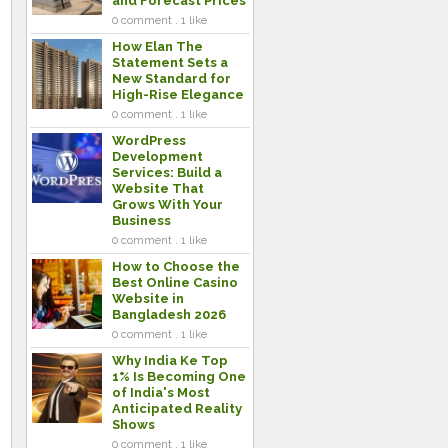
and Forecast Prices
0 comment . 1 like
How Elan The
Statement Sets a
New Standard for
High-Rise Elegance
0 comment . 1 like
WordPress
Development
Services: Build a
Website That
Grows With Your
Business
0 comment . 1 like
How to Choose the
Best Online Casino
Website in
Bangladesh 2026
0 comment . 1 like
Why India Ke Top
1% Is Becoming One
of India's Most
Anticipated Reality
Shows
0 comment . 1 like