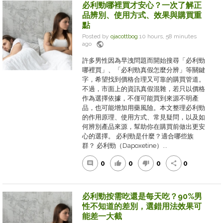
必利勁哪裡買才安心？一次了解正
品辨別、使用方式、效果與購買重
點
Posted by
ojacottbog
10 hours, 58 minutes
public
ago
許多男性因為早洩問題而開始搜尋「必利勁
哪裡買」、「必利勁真假怎麼分辨」等關鍵
字，希望找到價格合理又可靠的購買管道。
不過，市面上的資訊真假混雜，若只以價格
作為選擇依據，不僅可能買到來源不明產
品，也可能增加用藥風險。本文整理必利勁
的作用原理、使用方式、常見疑問，以及如
何辨別產品來源，幫助你在購買前做出更安
心的選擇。 必利勁是什麼？適合哪些族
群？ 必利勁（Dapoxetine）...
0
0
0
0
comment
thumb_up
thumb_down
share
必利勁按需吃還是每天吃？90%男
性不知道的差別，選錯用法效果可
能差一大截