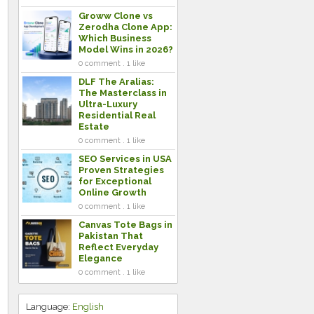
Groww Clone vs
Zerodha Clone App:
Which Business
Model Wins in 2026?
0 comment . 1 like
DLF The Aralias:
The Masterclass in
Ultra-Luxury
Residential Real
Estate
0 comment . 1 like
SEO Services in USA
Proven Strategies
for Exceptional
Online Growth
0 comment . 1 like
Canvas Tote Bags in
Pakistan That
Reflect Everyday
Elegance
0 comment . 1 like
Language:
English