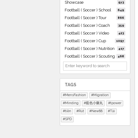
Showcase
973
Football ( Soccer ) School
649
Football ( Soccer ) Tour
866
Football ( Soccer ) Coach
359
Football ( Soccer ) Video
423
Football ( Soccer ) Cup
1097
Football ( Soccer ) Nutrition
417
Football ( Soccer ) Scouting
468
TAGS
MensFashion
Migration
Minding
藍色小藥丸
tpower
tiền
Rút
New88
Tải
SPD