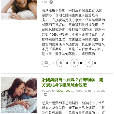
public
ago
長期服用不是毒，用對反而保護血管 大家
最關心「長期吃壯陽藥到底有益還是有
害」，直接說清楚核心事實：只要經過醫師
或藥師完整評估、照建議劑量規律使用，目
前臨牀研究證實，長期服用威而鋼、犀利士
這類 PDE5 抑制劑，不僅不會累積毒性，還
能持續放鬆血管、改善陰莖海綿體供血，對
血管內皮健康有保護作用。真正的風險從來
不是「長期吃」，而是「未評估就自行吃、
亂加量、混服其他藥物」。這類藥物...
0
0
0
0
comment
thumb_up
thumb_down
share
壯陽藥能自己買嗎？台灣網購、處
方規則與假藥風險全說透
Posted by
ojacottbog
11 hours, 36 minutes ago
public
想買壯陽藥卻不想跑醫院、怕被認出，幾乎
所有人都會先搜「能不能自己上網買」「貨
到付款可靠嗎」「免處方是不是真的」。這