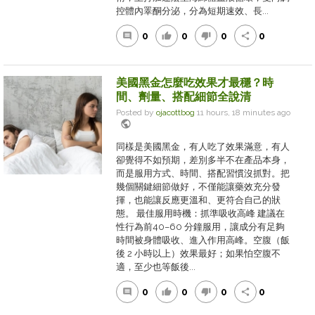
控體內睪酮分泌，分為短期速效、長...
0
0
0
0
comment
thumb_up
thumb_down
share
美國黑金怎麼吃效果才最穩？時
間、劑量、搭配細節全說清
Posted by
ojacottbog
11 hours, 18 minutes ago
public
同樣是美國黑金，有人吃了效果滿意，有人
卻覺得不如預期，差別多半不在產品本身，
而是服用方式、時間、搭配習慣沒抓對。把
幾個關鍵細節做好，不僅能讓藥效充分發
揮，也能讓反應更溫和、更符合自己的狀
態。 最佳服用時機：抓準吸收高峰 建議在
性行為前40–60 分鐘服用，讓成分有足夠
時間被身體吸收、進入作用高峰。空腹（飯
後 2 小時以上）效果最好；如果怕空腹不
適，至少也等飯後...
0
0
0
0
comment
thumb_up
thumb_down
share