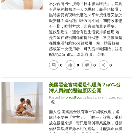
不少台灣男性搜尋「日本籐素吃法」，其實
不是單純想知道一天吃幾顆，而是想搞懂：
臨時需要表現時怎麼吃？平常想保養又該怎
麼安排？這兩種用法方向不同，期待效果也
不一樣，吃對方式，比盲目加量更重要。
速效型吃法：適合有性生活安排前使用 若
是希望在親密關係前提升狀態，常見做法是
在性生活前約30分鐘服用一粒，體質較敏
感或第一次使用者，可先從半粒開始，並搭
配約300ml以上溫水吞服。這種...
0
0
0
0
comment
thumb_up
thumb_down
share
美國黑金官網還是代理商？90%台
灣人買錯的關鍵原因公開
Posted by
ojacottbog
11 hours, 15 minutes ago
public
懶人包 美國黑金沒有唯一官網或代理，選
購時不要被「官方」、「唯一」誤導，重點
放在授權來源、資訊透明與專業服務，避開
價格異常與來源不明的網站，才能真正買得