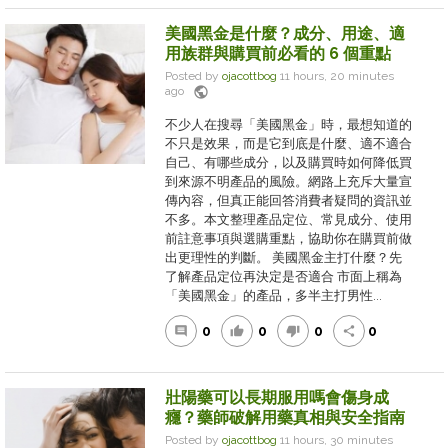
美國黑金是什麼？成分、用途、適
用族群與購買前必看的 6 個重點
Posted by
ojacottbog
11 hours, 20 minutes
public
ago
不少人在搜尋「美國黑金」時，最想知道的
不只是效果，而是它到底是什麼、適不適合
自己、有哪些成分，以及購買時如何降低買
到來源不明產品的風險。網路上充斥大量宣
傳內容，但真正能回答消費者疑問的資訊並
不多。本文整理產品定位、常見成分、使用
前註意事項與選購重點，協助你在購買前做
出更理性的判斷。 美國黑金主打什麼？先
了解產品定位再決定是否適合 市面上稱為
「美國黑金」的產品，多半主打男性...
0
0
0
0
comment
thumb_up
thumb_down
share
壯陽藥可以長期服用嗎會傷身成
癮？藥師破解用藥真相與安全指南
Posted by
ojacottbog
11 hours, 30 minutes