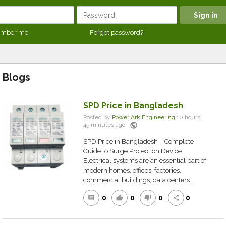
mber me
Forgot password?
Blogs
SPD Price in Bangladesh
Posted by
Power Ark Engineering
10 hours,
public
45 minutes ago
SPD Price in Bangladesh – Complete
Guide to Surge Protection Device
Electrical systems are an essential part of
modern homes, offices, factories,
commercial buildings, data centers...
0
0
0
0
comment
thumb_up
thumb_down
share