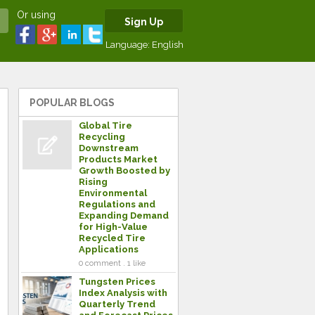
Or using
Sign Up
Language:
English
POPULAR BLOGS
Global Tire
Recycling
Downstream
Products Market
Growth Boosted by
Rising
Environmental
Regulations and
Expanding Demand
for High-Value
Recycled Tire
Applications
0 comment . 1 like
Tungsten Prices
Index Analysis with
Quarterly Trend