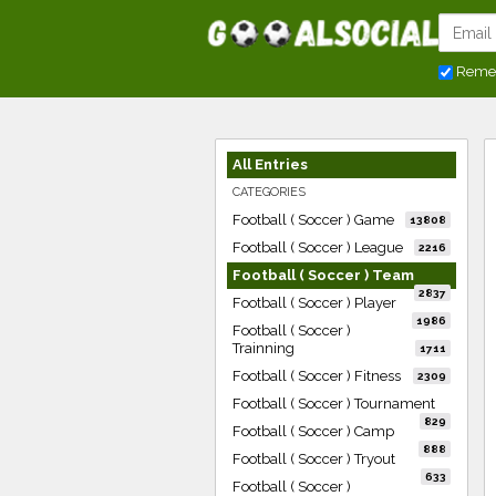
Reme
All Entries
CATEGORIES
Football ( Soccer ) Game
13808
Football ( Soccer ) League
2216
Football ( Soccer ) Team
2837
Football ( Soccer ) Player
1986
Football ( Soccer )
Trainning
1711
Football ( Soccer ) Fitness
2309
Football ( Soccer ) Tournament
829
Football ( Soccer ) Camp
888
Football ( Soccer ) Tryout
633
Football ( Soccer )